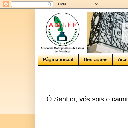
Página inicial
Destaques
Aca
Ó Senhor, vós sois o camin