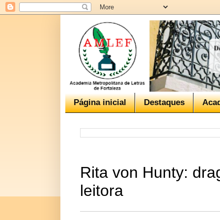
Página inicial
Destaques
Aca
Rita von Hunty: dra
leitora