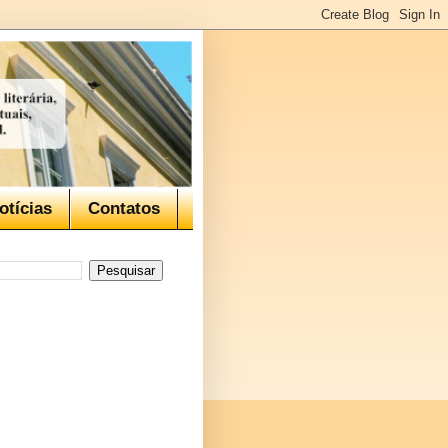
otícias
Contatos