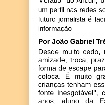
Morador do Ancuri, o
um perfil nas redes so
futuro jornalista é fa
informação
Por
João Gabriel Tr
Desde muito cedo, m
amizade, troca, pra
forma de escape para
coloca. É muito gr
crianças tenham ess
fonte inesgotável",
anos, aluno da E