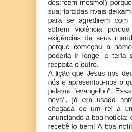
destroem mesmo!) porque 
sua; torcidas rivais deixam
para se agredirem com p
sofrem violência porq
exigências de seus mari
porque começou a namora
poderia ir longe, e ter
respeita o outro.
A lição que Jesus nos deu
nós e apresentou-nos o q
palavra "evangelho". Essa 
nova", já era usada ant
chegada de um rei a um
anunciando a boa notícia: 
recebê-lo bem! A boa not