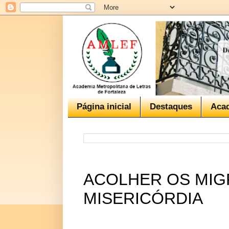
Página inicial
Destaques
Aca
ACOLHER OS MIG
MISERICÓRDIA