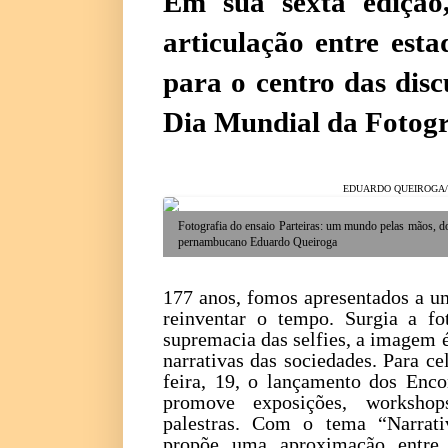
Em sua sexta edição
articulação entre est
para o centro das disc
Dia Mundial da Fotogr
EDUARDO QUEIROGA
Fotografia do ensaio Parteiras: um mundo pelas mãos, d
pernambucano Eduardo Queiroga
177 anos, fomos apresentados a um
reinventar o tempo. Surgia a fo
supremacia das selfies, a imagem 
narrativas das sociedades. Para ce
feira, 19, o lançamento dos Enco
promove exposições, workshops
palestras. Com o tema “Narrati
propõe uma aproximação entre 