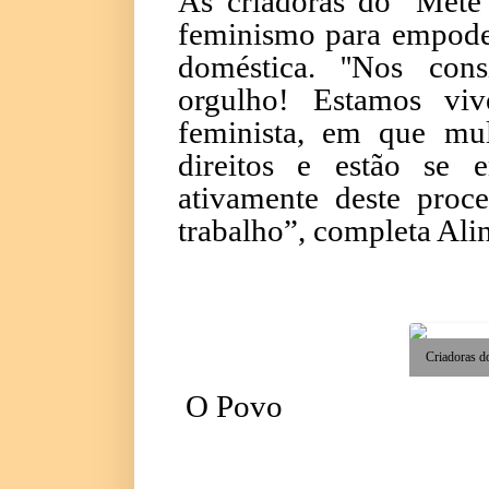
As criadoras do ''Mete
feminismo para empoder
doméstica. ''Nos con
orgulho! Estamos vi
feminista, em que mul
direitos e estão se 
ativamente deste proc
trabalho”, completa Ali
Criadoras d
O Povo