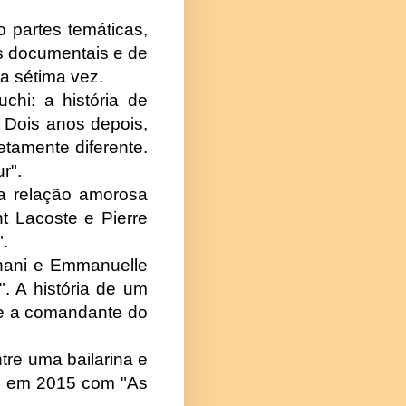
o partes temáticas,
s documentais e de
la sétima vez.
hi: a história de
Dois anos depois,
tamente diferente.
r".
e a relação amorosa
t Lacoste e Pierre
.
rahani e Emmanuelle
. A história de um
ce a comandante do
tre uma bailarina e
ez em 2015 com "As