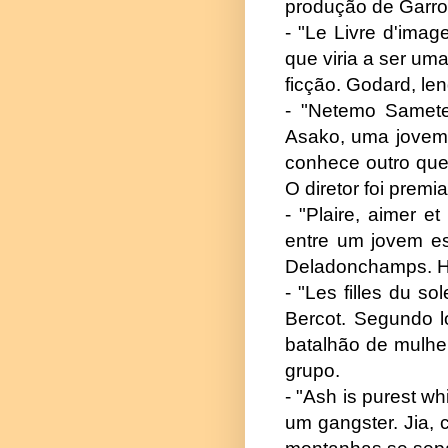
produção de Garro
- "Le Livre d'imag
que viria a ser u
ficção. Godard, le
- "Netemo Samete
Asako, uma jovem
conhece outro que
O diretor foi prem
- "Plaire, aimer e
entre um jovem es
Deladonchamps. H
- "Les filles du s
Bercot. Segundo l
batalhão de mulhe
grupo.
- "Ash is purest w
um gangster. Jia,