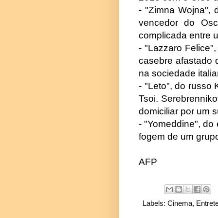
- "Zimna Wojna", d
vencedor do Osc
complicada entre 
- "Lazzaro Felice"
casebre afastado 
na sociedade ital
- "Leto", do russo 
Tsoi. Serebrenniko
domiciliar por um 
- "Yomeddine", do
fogem de um grupo
AFP
Labels:
Cinema
,
Entret