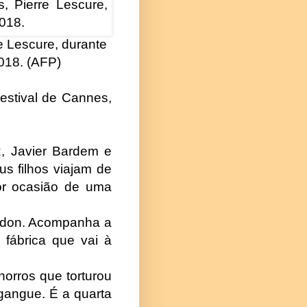
e Lescure, durante
2018. (AFP)
estival de Cannes,
z, Javier Bardem e
s filhos viajam de
or ocasião de uma
Lindon. Acompanha a
 fábrica que vai à
horros que torturou
gangue. É a quarta