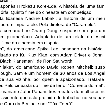
aram".
o japonês Hirokazu Kore-Eda. A história de uma fam
rfã. Quinto filme do cineasta em competição.
da libanesa Nadine Labaki: a história de um men
querem impor a ele. Pela diretora de "Caramelo".
sul-coreano Lee Chang-Dong: suspense em que um
m piromaníaco. Adaptado de um relato do escrit
 filme do cineasta em disputa.
", do americano Spike Lee: baseado na história r
filtrado no Ku Klux Klan, com Adam Driver e John
"Black Klansman", de Ron Stallworth.
er lake", do americano David Robert Mitchell: s
Keough. Sam é um homem de 30 anos de Los Angel
e sua vizinha, por quem é apaixonado. Trata-se 
. Pelo cineasta do filme de terror "Corrente do mal".
o iraniano Jafar Panahi: três retratos de mulheres n
dissidente que está proibido de trabalhar no seu pa
 Ouro da Berlinale por "Táxi Teerã".