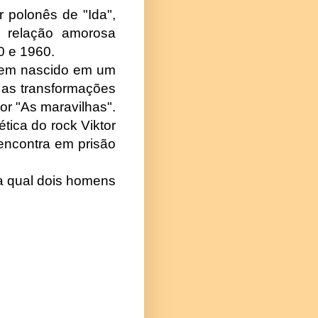
r polonês de "Ida",
 relação amorosa
0 e 1960.
homem nascido em um
 as transformações
r "As maravilhas".
ética do rock Viktor
 encontra em prisão
a qual dois homens