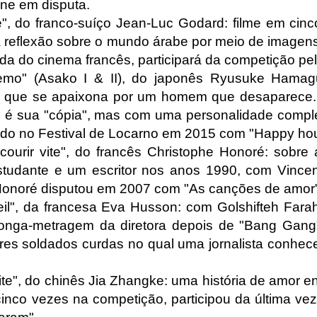
ne em disputa.
e", do franco-suíço Jean-Luc Godard: filme em cinc
ma reflexão sobre o mundo árabe por meio de imagen
nda do cinema francês, participará da competição pe
mo" (Asako I & II), do japonês Ryusuke Hamaguc
 que se apaixona por um homem que desaparece. 
 é sua "cópia", mas com uma personalidade comple
iado no Festival de Locarno em 2015 com "Happy hou
t courir vite", do francês Christophe Honoré: sobr
tudante e um escritor nos anos 1990, com Vincen
onoré disputou em 2007 com "As canções de amor"
oleil", da francesa Eva Husson: com Golshifteh Fa
onga-metragem da diretora depois de "Bang Gang"
res soldados curdas no qual uma jornalista conhe
hite", do chinês Jia Zhangke: uma história de amor en
 cinco vezes na competição, participou da última v