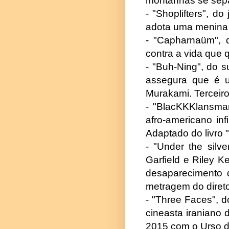
montanhas se sep
- "Shoplifters", d
adota uma menina ó
- "Capharnaüm", 
contra a vida que 
- "Buh-Ning", do 
assegura que é u
Murakami. Terceiro
- "BlacKKKlansman
afro-americano in
Adaptado do livro 
- "Under the silv
Garfield e Riley 
desaparecimento d
metragem do diretor
- "Three Faces", d
cineasta iraniano 
2015 com o Urso de