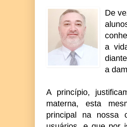
De ve
alun
conhe
a vid
diant
a dam
A princípio, justifi
materna, esta me
principal na nossa
usuários, e que por