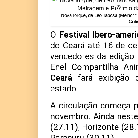
Nova Iorque, de Leo Tabosa (Melhor f
Crít
O
Festival Ibero-amer
do Ceará até 16 de d
vencedores da edição d
Enel Compartilha An
Ceará
fará exibição 
estado.
A circulação começa p
novembro. Ainda nest
(27.11), Horizonte (28
Paracuru (30.11).