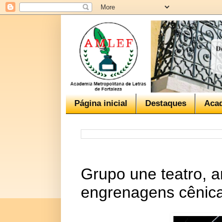
Página inicial
Destaques
Aca
Grupo une teatro, ar
engrenagens cênic