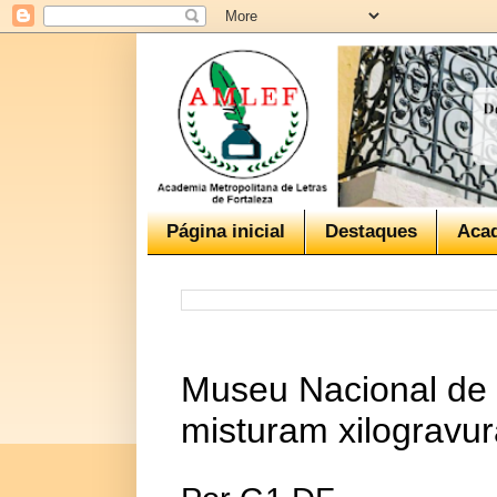
Página inicial
Destaques
Aca
Museu Nacional de 
misturam xilogravura