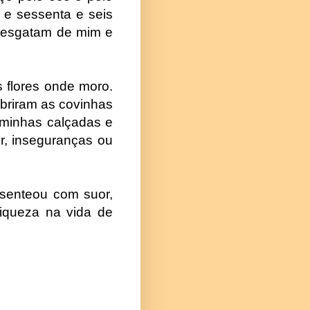
s e sessenta e seis
resgatam de mim e
s flores onde moro.
briram as covinhas
 minhas calçadas e
r, inseguranças ou
esenteou com suor,
riqueza na vida de