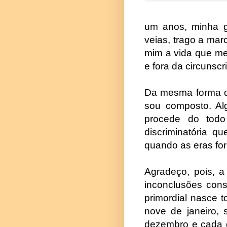
um anos, minha g
veias, trago a mar
mim a vida que me
e fora da circunsc
Da mesma forma qu
sou composto. Al
procede do todo
discriminatória q
quando as eras fore
Agradeço, pois, 
inconclusões cons
primordial nasce 
nove de janeiro, 
dezembro e cada d