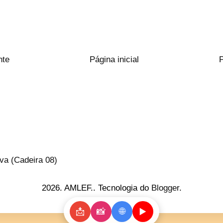
nte
Página inicial
va (Cadeira 08)
2026. AMLEF.. Tecnologia do
Blogger
.
📩
📸
🌐
▶️