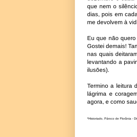
que nem o silêncio
dias, pois em ca
me devolvem à vid
Eu que não quero s
Gostei demais! Ta
nas quais deitara
levantando a pavi
ilusões).
Termino a leitura
lágrima e coragem
agora, e como sau
*Historiado, Pároco de Florânia - 