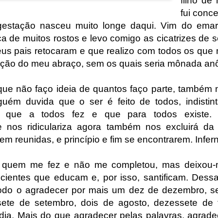
filho de
fui conc
estação nasceu muito longe daqui. Vim do ema
ca de muitos rostos e levo comigo as cicatrizes de 
us pais retocaram e que realizo com todos os que 
rição do meu abraço, sem os quais seria mônada an
e não faço ideia de quantos faço parte, também 
guém duvida que o ser é feito de todos, indisti
 que a todos fez e que para todos existe. E
ue nos ridiculariza agora também nos excluirá da u
m reunidas, e princípio e fim se encontrarem. Infern
a quem me fez e não me completou, mas deixou-
cientes que educam e, por isso, santificam. Dessa 
todo o agradecer por mais um dez de dezembro, seis
sete de setembro, dois de agosto, dezessete de f
ia. Mais do que agradecer pelas palavras, agrade