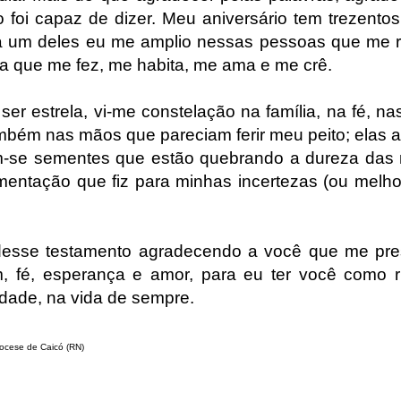
 foi capaz de dizer. Meu aniversário tem trezento
da um deles eu me amplio nessas pessoas que me 
a que me fez, me habita, me ama e me crê.
er estrela, vi-me constelação na família, na fé, na
mbém nas mãos que pareciam ferir meu peito; elas a
m-se sementes que estão quebrando a dureza das
mentação que fiz para minhas incertezas (ou melho
 desse testamento agradecendo a você que me pr
, fé, esperança e amor, para eu ter você como 
dade, na vida de sempre.
Diocese de Caicó (RN)