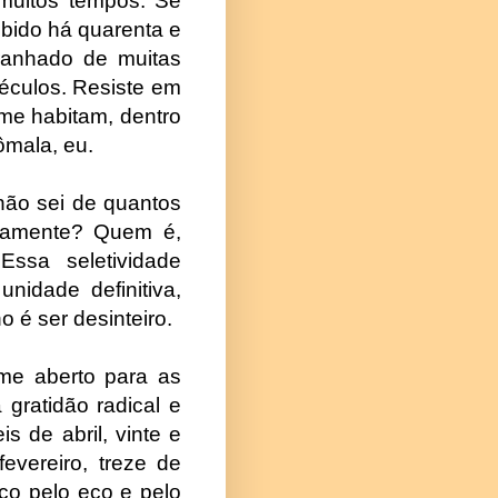
 muitos tempos. Se
ebido há quarenta e
ranhado de muitas
séculos. Resiste em
me habitam, dentro
ômala, eu.
não sei de quantos
ntamente? Quem é,
ssa seletividade
nidade definitiva,
o é ser desinteiro.
me aberto para as
gratidão radical e
 de abril, vinte e
evereiro, treze de
ço pelo eco e pelo