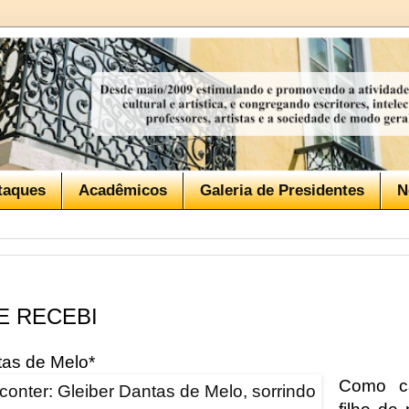
taques
Acadêmicos
Galeria de Presidentes
N
E RECEBI
tas de Melo*
Como c