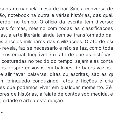
s, sentado naquela mesa de bar. Sim, a conversa de
o, notebook na outra e várias histórias, das quais
erder no tempo. O ofício da escrita tem diverso
áveis formas, mesmo com todas as classificações
das, a arte literária ainda tem se transformado 
 anseios milenares das civilizações. O ato de es
o revela, faz se necessário e não se faz, como to
existencial. Inegável é o fato de que as históri
s costuradas no tecido do tempo, sejam elas con
pos despretensiosos em balcões de bares vazios
e alinhavar palavras, ditas ou escritas, são as
m brinquedo conduzindo fatos e ficções e cri
des que podemos viver em qualquer momento. Zé A
es de histórias, alfaiate de contos sob medida, e
a, cidade e arte desta edição.