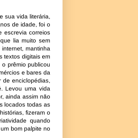
sua vida literária,
os de idade, foi o
 escrevia correios
 que lia muito sem
internet, mantinha
textos digitais em
 o prêmio publicou
omércios e bares da
de enciclopédias,
é. Levou uma vida
or, ainda assim não
es locados todas as
istórias, fizeram o
riatividade quando
r um bom palpite no