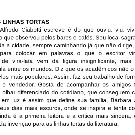
S LINHAS TORTAS
lfredo Ciabotti escreve é do que ouviu, viu, v
 que observou pelos bares e cafés. Seu local sagra
oda a cidade, sempre caminhando já que não dirige
 para colocar em palavras o que o escritor vira
de vira-lata vem da figura insignificante, ma
cula entre os mundos. Diz que os acadêmicos não 
los mais populares. Assim, faz seu trabalho de fo
or e vendedor. Gosta de acompanhar os amigos f
olhar diferenciado do cotidiano, que conseguem
 em luz é assim que define sua família, Bárbara 
eus dias mais escuros, onde se inspira e tenta co
inda é a primeira leitora e a crítica mais sincera,
 da invenção para as linhas tortas da literatura.