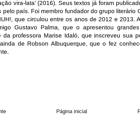
ção vira-lata’ (2016). Seus textos já foram public
s pelo país. Foi membro fundador do grupo literário 
o MUH!, que circulou entre os anos de 2012 e 2013. A
migo Gustavo Palma, que o apresentou grandes o
e da professora Marise Idaló, que inscreveu sua po
 ainda de Robson Albuquerque, que o fez conhe
nte.
nte
Página inicial