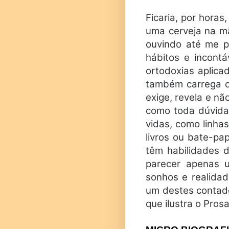
Ficaria, por hora
uma cerveja na mã
ouvindo até me p
hábitos e incont
ortodoxias aplica
também carrega os
exige, revela e nã
como toda dúvida 
vidas, como linha
livros ou bate-pa
têm habilidades d
parecer apenas u
sonhos e realida
um destes contador
que ilustra o Pros