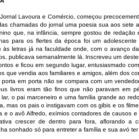
IA
 Jornal Lavoura e Comércio, começou precocemente 
as chamadas do jornal uma poesia sua aos sete an
ino que, na infância, sempre gostou de redação e
nhas para os flertes da época foi um adolescente
u às letras já na faculdade onde, com o avanço da 
s, publicava semanalmente lá. Inscreveu um destes 
ntos e ficou em segundo lugar, entusiasmado com
tos que vendia aos familiares e amigos, além dos c
 porta em porta não se compara com um vendedor 
us livros eram tão finos que não paravam em p
lar, o pai marceneiro e uma família grande ao red
sa, mas os pais o instigavam com os gibis e os film
 e o avô Alfredo, exímios contadores de causos e h
rativa crescer de dentro para fora, aflorando a c
nha sonhado só para entreter a família e sua avó te