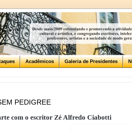
taques
Acadêmicos
Galeria de Presidentes
N
SEM PEDIGREE
arte com o escritor Zé Alfredo Ciabotti