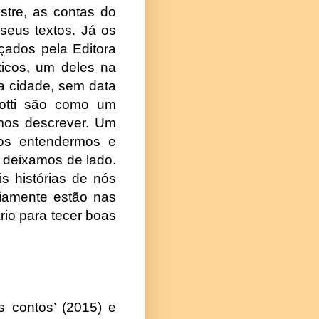
stre, as contas do
seus textos. Já os
çados pela Editora
ticos, um deles na
na cidade, sem data
abotti são como um
amos descrever. Um
nos entendermos e
 deixamos de lado.
s histórias de nós
viamente estão nas
rio para tecer boas
s contos’ (2015) e