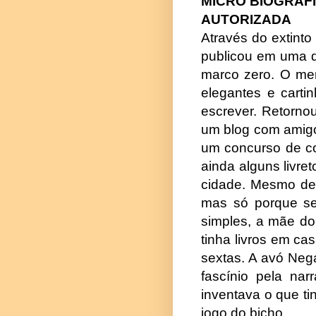
MICRO BIOGRAF
AUTORIZADA
Através do extinto
publicou em uma d
marco zero. O men
elegantes e carti
escrever. Retorno
um blog com amigo
um concurso de co
ainda alguns livre
cidade. Mesmo de
mas só porque se
simples, a mãe do 
tinha livros em ca
sextas. A avó Nega
fascínio pela nar
inventava o que ti
jogo do bicho.