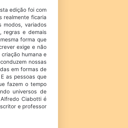
sta edição foi com
 realmente ficaria
s modos, variados
, regras e demais
da mesma forma que
crever exige e não
da criação humana e
as conduzem nossas
tadas em formas de
. E as pessoas que
 que fazem o tempo
ando universos de
lfredo Ciabotti é
scritor e professor