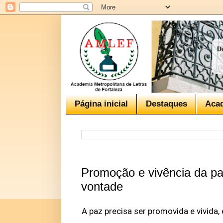
Página inicial
Destaques
Aca
Promoção e vivência da p
vontade
A paz precisa ser promovida e vivida,