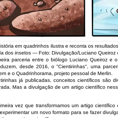
história em quadrinhos ilustra e reconta os resultados
ida dos insetos — Foto: Divulgação/Luciano Queiroz
eira parceria entre o biólogo Luciano Queiroz e o
roduzem, desde 2016, o "Cientirinhas", uma parcer
m e o Quadrinhorama, projeto pessoal de Merlin.
irinhas já publicadas, conceitos científicos são d
da. Mas a divulgação de um artigo científico ness
rimeira vez que transformamos um artigo científico
experimentar um novo formato para se fazer divulga