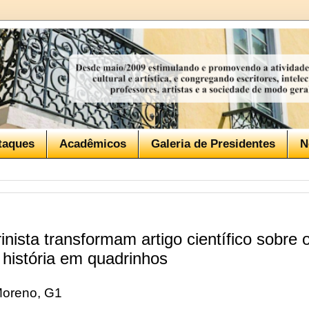
taques
Acadêmicos
Galeria de Presidentes
N
inista transformam artigo científico sobre o
 história em quadrinhos
Moreno, G1