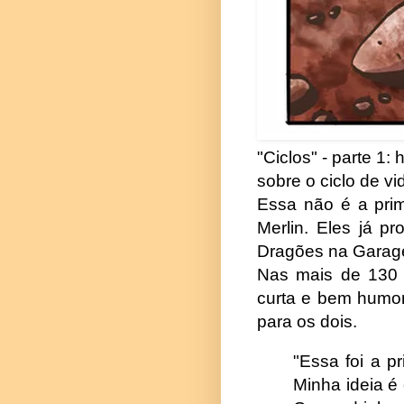
"Ciclos" - parte 1: 
sobre o ciclo de v
Essa não é a prim
Merlin. Eles já p
Dragões na Garage
Nas mais de 130 t
curta e bem humora
para os dois.
"Essa foi a p
Minha ideia é 