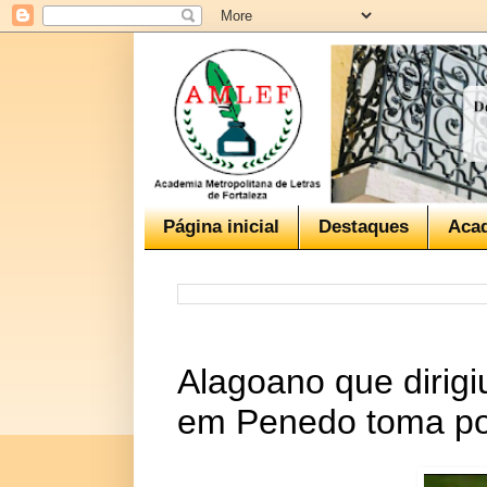
Página inicial
Destaques
Aca
Alagoano que dirigi
em Penedo toma p