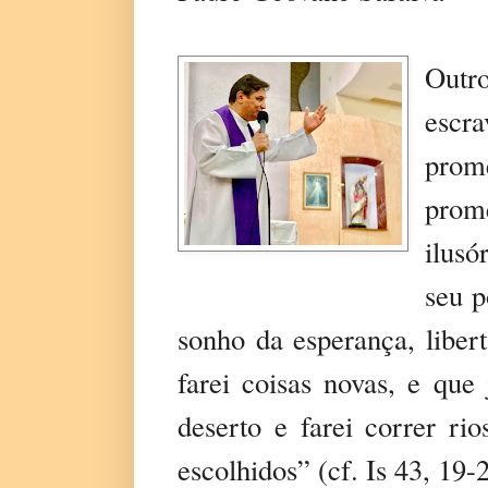
Outro
escr
prom
prom
ilusó
seu p
sonho da esperança, liber
farei coisas novas, e que
deserto e farei correr ri
escolhidos” (cf. Is 43, 19-