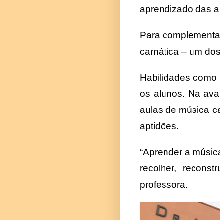
aprendizado das ar
Para complementar
carnática – um do
Habilidades como 
os alunos. Na ava
aulas de música ca
aptidões.
“Aprender a música
recolher, recons
professora.