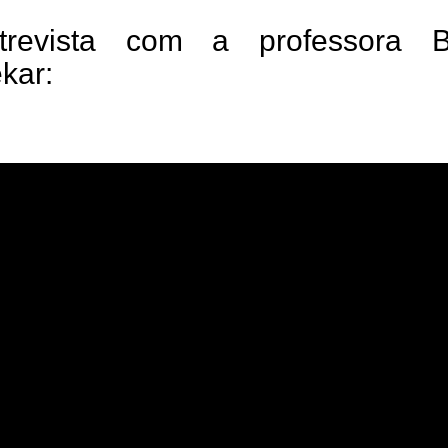
ntrevista com a professora B
kar: