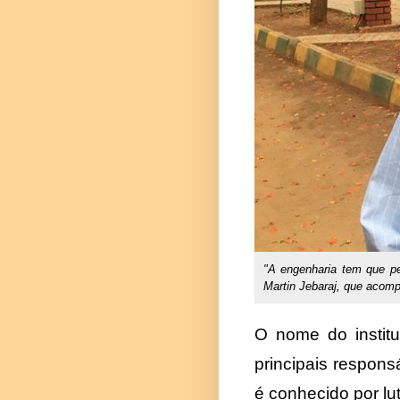
"A engenharia tem que pe
Martin Jebaraj, que acom
O nome do instit
principais respons
é conhecido por lu