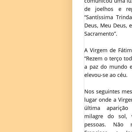
comunicou uma luz
de joelhos e re
“Santíssima Trind
Deus, Meu Deus, e
Sacramento”.
A Virgem de Fátim
“Rezem o terço tod
a paz do mundo e 
elevou-se ao céu.
Nos seguintes mes
lugar onde a Virg
última apariçã
milagre do sol, 
pessoas. Não m