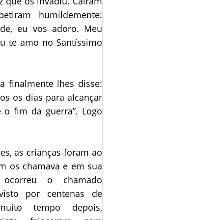
 que os invadiu. Caíram
petiram humildemente:
ade, eu vos adoro. Meu
u te amo no Santíssimo
a finalmente lhes disse:
os os dias para alcançar
o fim da guerra”. Logo
es, as crianças foram ao
em os chamava e em sua
o ocorreu o chamado
visto por centenas de
uito tempo depois,