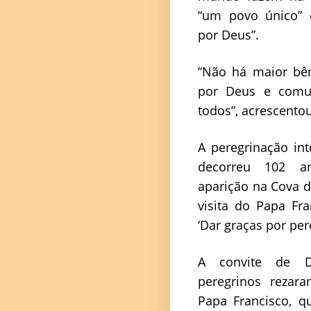
“um povo único”
por Deus”.
“Não há maior bê
por Deus e comu
todos”, acrescentou
A peregrinação in
decorreu 102 a
aparição na Cova d
visita do Papa Fr
‘Dar graças por per
A convite de D
peregrinos rezar
Papa Francisco, q