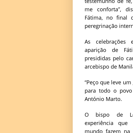
testemunho de fé,
me conforta”, di
Fátima, no final 
peregrinação inter
As celebrações e
aparição de Fá
presididas pelo ca
arcebispo de Manila
“Peço que leve um
para todo o povo 
António Marto.
O bispo de Lei
experiência que
mundo fazem na 