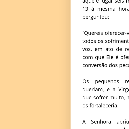
àquele lugar seis 
13 à mesma hora
perguntou:
“Quereis oferecer-
todos os sofriment
vos, em ato de r
com que Ele é ofen
conversão dos pec
Os pequenos re
queriam, e a Virg
que sofrer muito,
os fortaleceria.
A Senhora abri