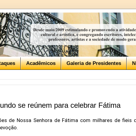
taques
Acadêmicos
Galeria de Presidentes
N
mundo se reúnem para celebrar Fátima
ições de Nossa Senhora de Fátima com milhares de fiei
devoção.