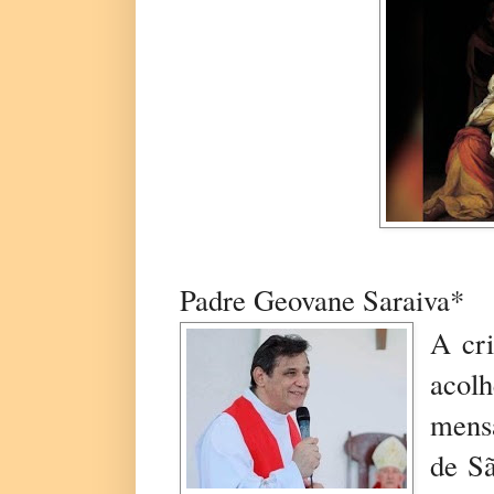
Padre Geovane Saraiva*
A cr
acol
mens
de Sã