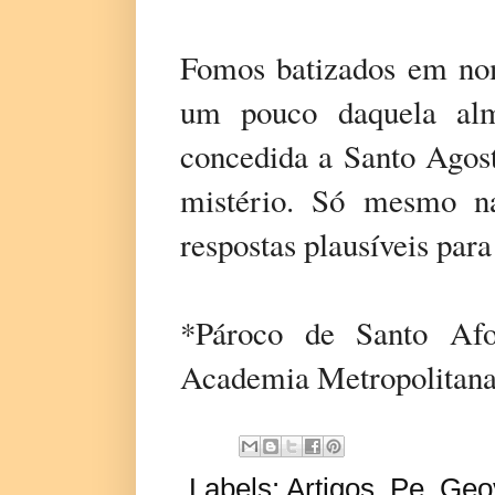
Fomos batizados em nom
um pouco daquela alm
concedida a Santo Agost
mistério. Só mesmo n
respostas plausíveis para
*Pároco de Santo Afo
Academia Metropolitana 
Labels:
Artigos
,
Pe. Geo