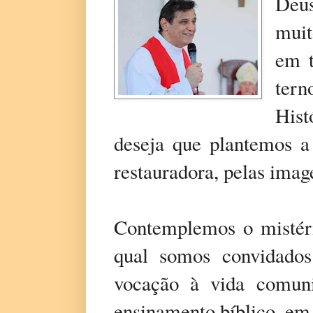
Deus
muit
em t
ter
His
deseja que plantemos a
restauradora, pelas image
Contemplemos o mistéri
qual somos convidados
vocação à vida comunit
ensinamento bíblico, em