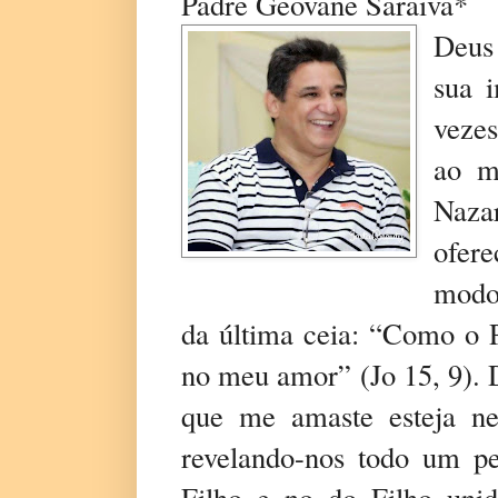
Padre Geovane Saraiva*
Deus
sua 
vezes
ao m
Naza
ofer
modo
da última ceia: “Como o 
no meu amor” (Jo 15, 9).
que me amaste esteja ne
revelando-nos todo um p
Filho e no do Filho unid