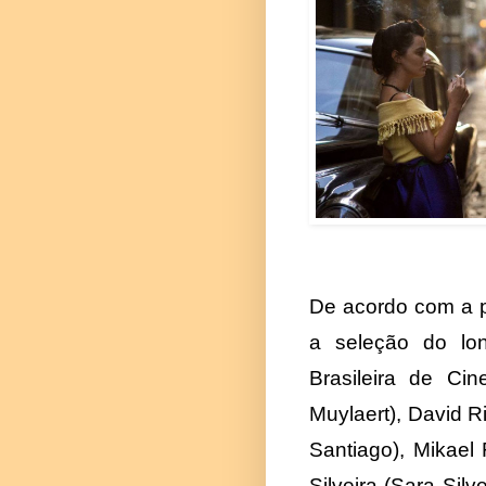
De acordo com a po
a seleção do lon
Brasileira de Ci
Muylaert), David R
Santiago), Mikael
Silveira (Sara Silv