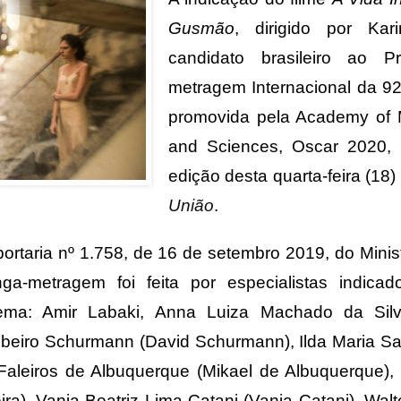
Gusmão
, dirigido por Ka
candidato brasileiro ao 
metragem Internacional da 9
promovida pela Academy of M
and Sciences, Oscar 2020, 
edição desta quarta-feira (18
União
.
rtaria nº 1.758, de 16 de setembro 2019, do Minis
ga-metragem foi feita por especialistas indica
nema: Amir Labaki, Anna Luiza Machado da Sil
ibeiro Schurmann (David Schurmann), Ilda Maria San
 Faleiros de Albuquerque (Mikael de Albuquerque)
eira), Vania Beatriz Lima Catani (Vania Catani), Wal