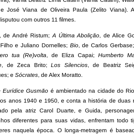
 e José Viana de Oliveira Paula (Zelito Viana). A
sputou com outros 11 filmes.
, de André Ristum;
A Última Abolição
, de Alice 
ilho e Juliano Dornelles;
Bio
, de Carlos Gerbase;
ero tua (Re)volta
, de Eliza Capai;
Humberto Ma
e
, de Zeca Brito;
Los Silencios
, de Beatriz Sei
es; e
Sócrates
, de Alex Moratto.
de Eurídice Gusmão
é ambientado na cidade do Rio
 nos anos 1940 e 1950, e conta a história de duas
etado pela atriz Carol Duarte, e Guida, personage
hos diferentes para suas vidas, enfrentam todo ti
eres naquela época. O longa-metragem é base