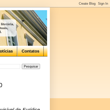
otícias
Contatos
0
visível de Eurídice