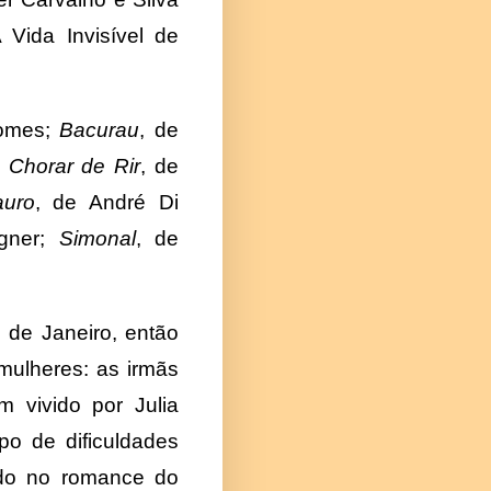
 Vida Invisível de
Gomes;
Bacurau
, de
Chorar de Rir
, de
uro
, de André Di
gner;
Simonal
, de
 de Janeiro, então
 mulheres: as irmãs
m vivido por Julia
po de dificuldades
ado no romance do