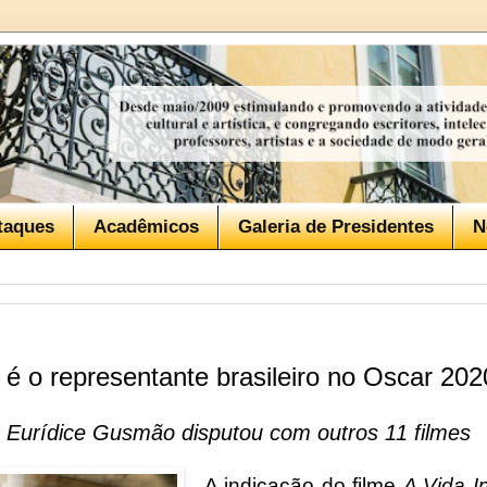
taques
Acadêmicos
Galeria de Presidentes
N
l é o representante brasileiro no Oscar 202
de Eurídice Gusmão disputou com outros 11 filmes
A indicação do filme
A Vida In