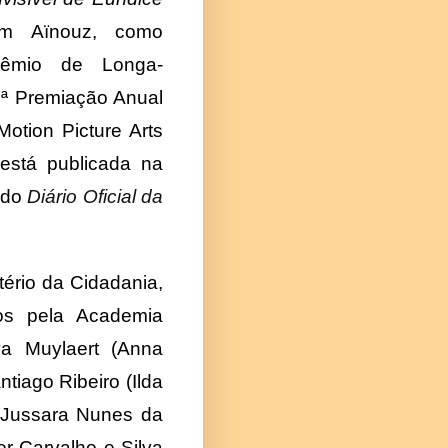
rim Aïnouz, como
Prêmio de Longa-
2ª Premiação Anual
otion Picture Arts
está publicada na
) do
Diário Oficial da
tério da Cidadania,
dos pela Academia
va Muylaert (Anna
tiago Ribeiro (Ilda
, Jussara Nunes da
ter Carvalho e Silva