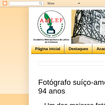
Página inicial
Destaques
Aca
Fotógrafo suíço-am
94 anos