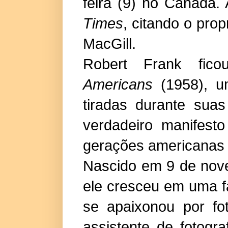
feira (9) no Canadá.
Times
, citando o prop
MacGill.
Robert Frank fi
Americans
(1958), u
tiradas durante sua
verdadeiro manifesto
gerações americanas
Nascido em 9 de nov
ele cresceu em uma fa
se apaixonou por fo
assistente de fotogr