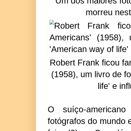
Um dos maiores fot
morreu nest
Robert Frank ficou f
(1958), um livro de 
life' e i
O suíço-american
fotógrafos do mundo 