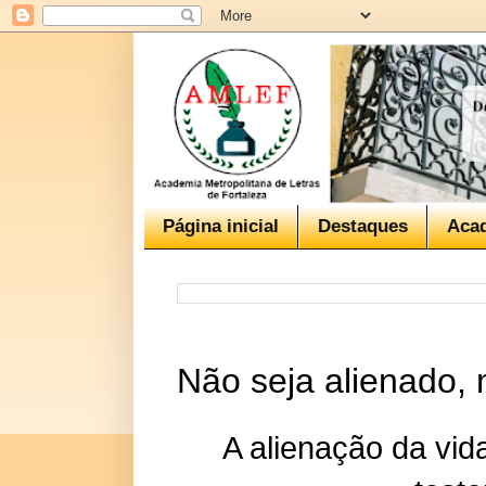
Página inicial
Destaques
Aca
Não seja alienado,
A alienação da vid