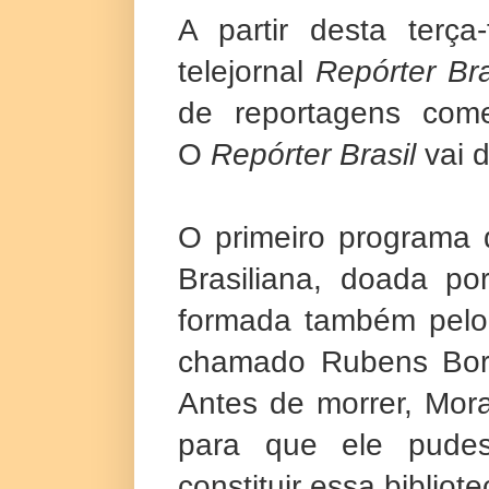
A partir desta
ter
ça-
telejornal
Repórter Bra
de reportagens com
O
Repórter Brasil
vai 
O primeiro programa d
Brasiliana, doada po
formada também pelo
chamado Rubens Borb
Antes de morrer, Mor
para que ele pudes
constituir essa bibliot