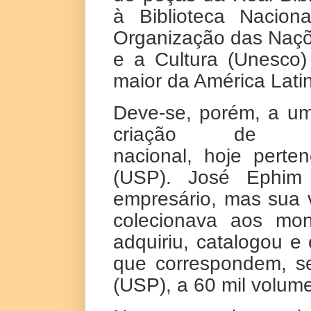
à Biblioteca Nacion
Organização das Naçõ
e a Cultura (Unesco
maior da América Lati
Deve-se, porém, a um 
criação de ou
nacional,
hoje
perten
(USP). José Ephim M
empresário, mas sua v
colecionava aos mo
adquiriu, catalogou e 
que correspondem, s
(USP), a 60 mil volu