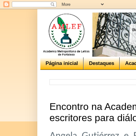
Página inicial
Destaques
Aca
Encontro na Academ
escritores para diá
Angela Gutiérrez e 