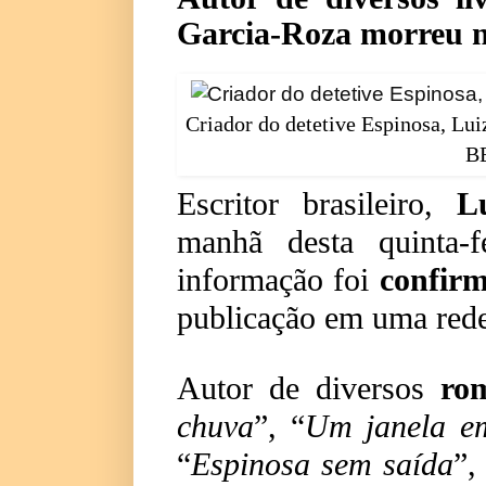
Garcia-Roza morreu ne
Criador do detetive Espinosa, Lui
B
Escritor brasileiro,
L
manhã desta quinta-
informação foi
confir
publicação em uma rede
Autor de diversos
rom
chuva
”, “
Um janela e
“
Espinosa sem saída
”,