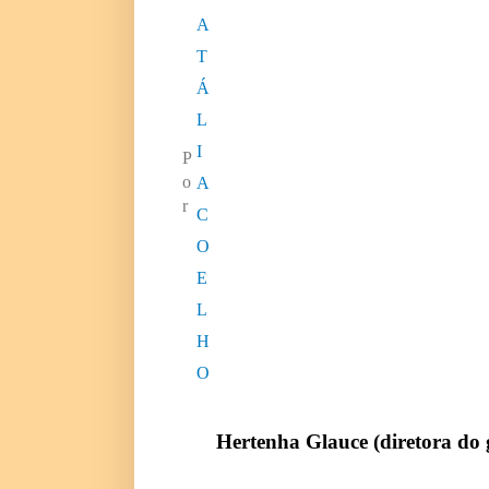
A
T
Á
L
I
P
o
A
r
C
O
E
L
H
O
Hertenha Glauce (diretora do 