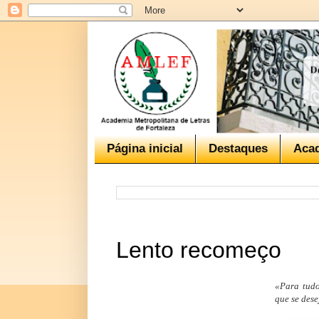
Página inicial
Destaques
Aca
Lento recomeço
«Para tud
que se des