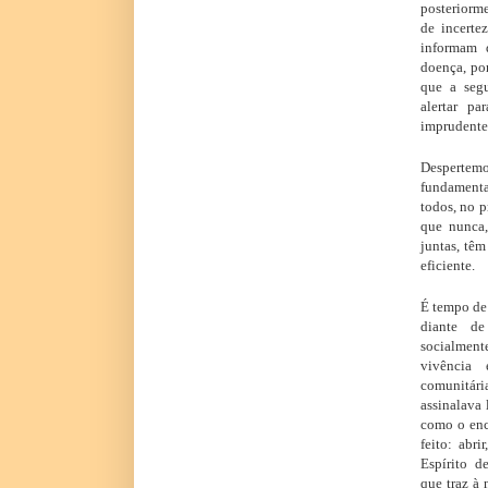
posteriorm
de incerte
informam 
doença, por
que a segu
alertar p
imprudente
Despertemo
fundamenta
todos, no p
que nunca,
juntas, tê
eficiente.
É tempo de
diante d
socialmente
vivência 
comunitári
assinalava
como o enc
feito: abr
Espírito d
que traz à 