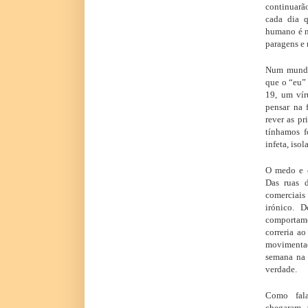
continuarã
cada dia q
humano é ma
paragens e
Num mundo
que o “eu” 
19, um vír
pensar na 
rever as pr
tínhamos f
infeta, iso
O medo e o
Das ruas d
comerciais
irónico. 
comportam
correria a
movimentad
semana na 
verdade.
Como fala
chegaram 