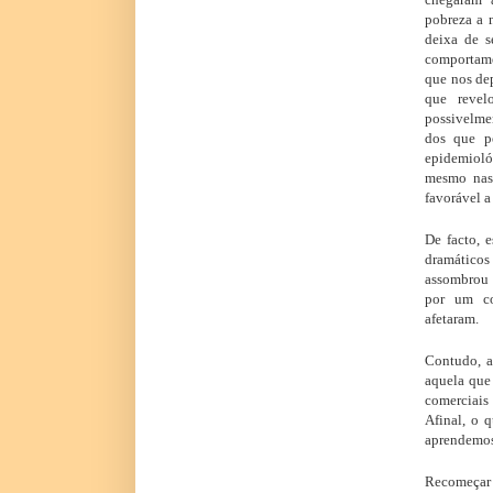
pobreza a 
deixa de s
comportam
que nos de
que revelo
possivelme
dos que p
epidemioló
mesmo nas 
favorável a
De facto, 
dramáticos 
assombrou 
por um co
afetaram.
Contudo, a
aquela que 
comerciais 
Afinal, o 
aprendemos
Recomeça