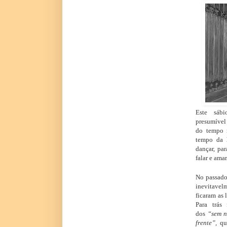
Este sábi
presumível 
do tempo 
tempo da hi
dançar, par
falar e ama
No passado
inevitavel
ficaram as 
Para trás
dos
“sem 
frente”,
que