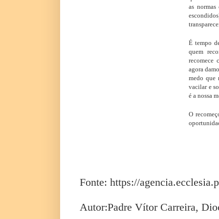
as normas 
escondido
transparece
É tempo de
quem rec
recomece 
agora damos
medo que n
vacilar e s
é a nossa m
O recomeço
oportunida
Fonte: https://agencia.ecclesia.p
Autor:Padre Vítor Carreira, Di