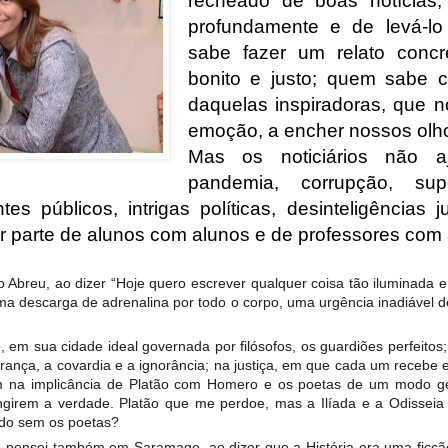
recheado de boas notícias,
profundamente e de levá-lo
sabe fazer um relato conc
bonito e justo; quem sabe c
daquelas inspiradoras, que n
emoção, a encher nossos olho
Mas os noticiários não 
pandemia, corrupção, sup
s públicos, intrigas políti
cas, desinteligências j
 parte de alunos com alunos e de professores com 
Abreu, ao dizer “Hoje quero escrever qualquer coisa tão iluminada e 
ma descarga de adrenalina por todo o corpo, uma urgência inadiável de s
 em sua cidade ideal governada por filósofos, os guardiões perfeitos
erança, a covardia e a ignorância; na justiça, em que cada um recebe
m na implicância de Platão com Homero e os poetas de um modo ge
ingirem a verdade. Platão que me perdoe, mas a Ilíada e a Odisseia
ndo sem os poetas?
pensei também em Saramago, ao dizer que a História era uma ficção