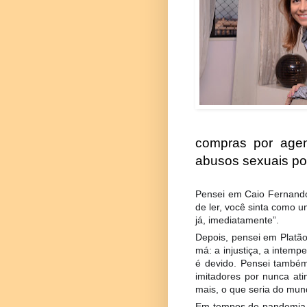
compras por agente
abusos sexuais por
Pensei em Caio Fernando 
de ler, você sinta como u
já, imediatamente”.
Depois, pensei em Platão,
má: a injustiça, a intemp
é devido. Pensei també
imitadores por nunca at
mais, o que seria do mu
Em tempos de pandemia, 