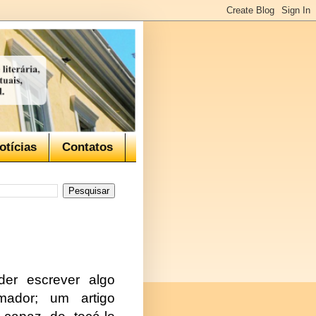
otícias
Contatos
oder escrever algo
mador; um artigo