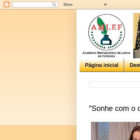
Página inicial
Des
”Sonhe com o q