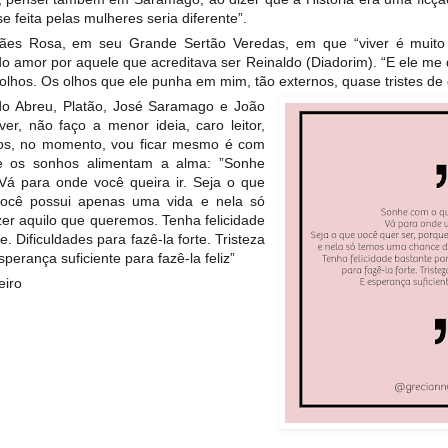
e feita pelas mulheres seria diferente”.
es Rosa, em seu Grande Sertão Veredas, em que “viver é muito 
do amor por aquele que acreditava ser Reinaldo (Diadorim). “E ele m
 olhos. Os olhos que ele punha em mim, tão externos, quase tristes de
o Abreu, Platão, José Saramago e João
r, não faço a menor ideia, caro leitor,
los, no momento, vou ficar mesmo é com
que os sonhos alimentam a alma: ”Sonhe
Vá para onde você queira ir. Seja o que
você possui apenas uma vida e nela só
er aquilo que queremos. Tenha felicidade
. Dificuldades para fazê-la forte. Tristeza
perança suficiente para fazê-la feliz”
eiro