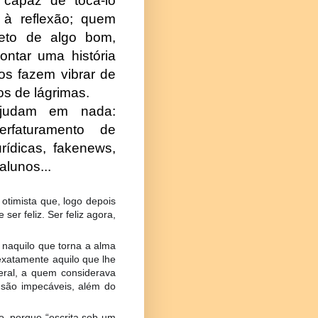
 capaz de tocá-lo
 à reflexão; quem
reto de algo bom,
ontar uma história
os fazem vibrar de
s de lágrimas.
ajudam em nada:
erfaturamento de
urídicas, fakenews,
alunos...
otimista que, logo depois
er feliz. Ser feliz agora,
; naquilo que torna a alma
 exatamente aquilo que lhe
ral, a quem considerava
 são impecáveis, além do
, porque “escrita sob um