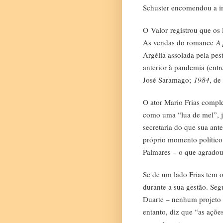
Schuster encomendou a im
O
Valor
registrou que os 
As vendas do romance
A 
Argélia assolada pela pe
anterior à pandemia (entr
José Saramago;
1984
, de
O ator Mario Frias compl
como uma “lua de mel”, j
secretaria do que sua ant
próprio momento polític
Palmares – o que agradou 
Se de um lado Frias tem o
durante a sua gestão. Se
Duarte – nenhum projeto d
entanto, diz que “as açõe