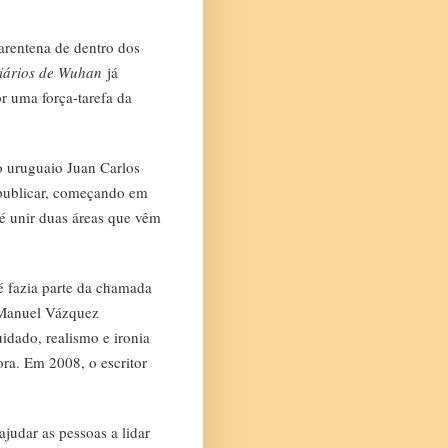
uarentena de dentro dos
iários de Wuhan
já
r uma força-tarefa da
o uruguaio Juan Carlos
a publicar, começando em
 é unir duas áreas que vêm
é fazia parte da chamada
 Manuel Vázquez
dado, realismo e ironia
dora. Em 2008, o escritor
 ajudar as pessoas a lidar