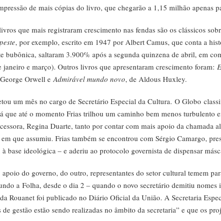
pressão de mais cópias do livro, que chegarão a 1,15 milhão apenas 
livros que mais registraram crescimento nas fendas são os clássicos sobr
peste
, por exemplo, escrito em 1947 por Albert Camus, que conta a his
ste bubônica, saltaram 3.900% após a segunda quinzena de abril, em c
e janeiro e março). Outros livros que apresentaram crescimento foram:
E
 George Orwell e
Admirável mundo novo
, de Aldous Huxley.
etou um mês no cargo de Secretário Especial da Cultura.
O Globo
classi
á que até o momento Frias trilhou um caminho bem menos turbulento e
ecessora, Regina Duarte, tanto por contar com mais apoio da chamada a
o em que assumiu. Frias também se encontrou com Sérgio Camargo, pre
à base ideológica – e aderiu ao protocolo governista de dispensar másc
 apoio do governo, do outro, representantes do setor cultural temem pa
gundo a
Folha
, desde o dia 2 – quando o novo secretário demitiu nomes 
a Rouanet foi publicado no Diário Oficial da União. A Secretaria Espec
s de gestão estão sendo realizadas no âmbito da secretaria” e que os pr