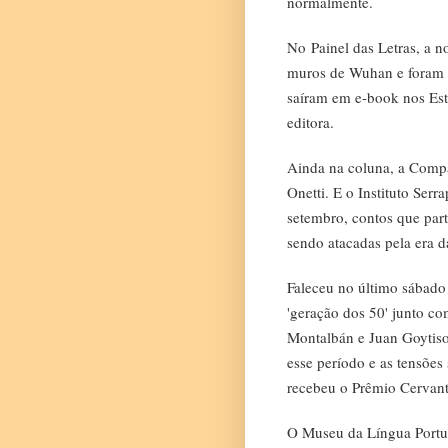
normalmente.
No
Painel das Letras
, a n
muros de Wuhan e foram v
saíram em e-book nos Est
editora.
Ainda na coluna, a Compa
Onetti. E o Instituto Ser
setembro, contos que part
sendo atacadas pela era d
Faleceu no último sábado
'geração dos 50' junto c
Montalbán e Juan Goytiso
esse período e as tensões 
recebeu o Prêmio Cervant
O Museu da Língua Portug