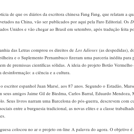
otícia de que os diários da escritora chinesa Fang Fang, que relatam a q
etados na China, vão ser publicados por aqui pela Faro Editorial. Os
D
ados Unidos e vão chegar ao Brasil em setembro, após tradução feita po
nhia das Letras comprou os direitos de
Los Adioses
(as despedidas), d
rapilheira e o Suplemento Pernambuco fizeram uma parceria inédita par
em de premissas científicas sólidas. A ideia do projeto Botão Vermelho
a desinformação: a ciência e a cultura.
 o escritor espanhol Juan Marsé, aos 87 anos. Segundo o
Estadão
, Mars
om seus amigos Jaime Gil de Biedma, Carlos Barral, Eduardo Mendoza,
lo. Seus livros narram uma Barcelona do pós-guerra, descrevem com cui
sociais entre a burguesia tradicional, as novas elites e a classe trabalha
es.
uesa colocou no ar o projeto on-line
A palavra do agora
. O objetivo é