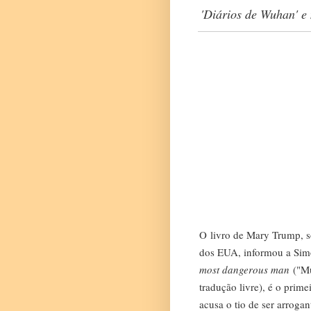
'Diários de Wuhan' e
O
livro de Mary Trump
, 
dos EUA, informou a Simo
most dangerous man
("Mu
tradução livre), é o prim
acusa o tio de ser arroga