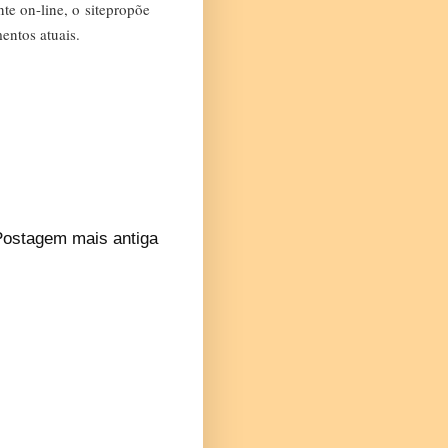
nte on-line, o
site
propõe
entos atuais.
Postagem mais antiga