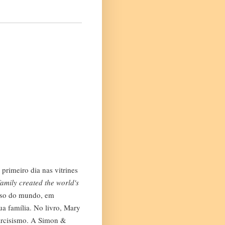
rimeiro dia nas vitrines
mily created the world's
goso do mundo, em
ua família. No livro, Mary
 narcisismo. A Simon &